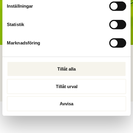
Inställningar
Statistik
Marknadsföring
CHEFSSTÖD
Ett kvalificerat stöd för chefer och ledare som vill navigera klokt i
Tillåt alla
komplexitet, förändring och höga krav. Personligt,
forskningsbaserat och anpassat efter er verklighet.
Tillåt urval
Läs mer
Avvisa