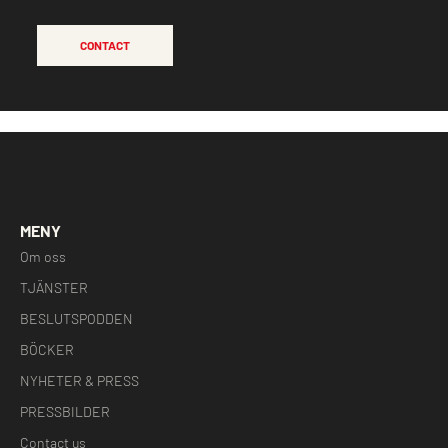
CONTACT
MENY
Om oss
TJÄNSTER
BESLUTSPODDEN
BÖCKER
NYHETER & PRESS
PRESSBILDER
Contact us