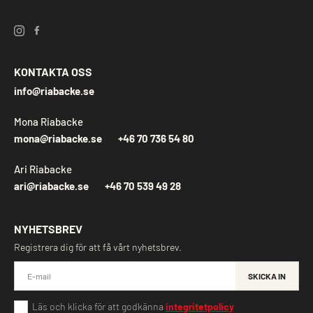
KONTAKTA OSS
info@riabacke.se
Mona Riabacke
mona@riabacke.se
+46 70 736 54 80
Ari Riabacke
ari@riabacke.se
+46 70 539 49 28
NYHETSBREV
Registrera dig för att få vårt nyhetsbrev.
SKICKA IN
Läs och klicka för att godkänna
integritetpolicy