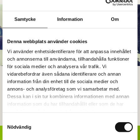
Samtycke
Information
Om
Denna webbplats använder cookies
Vi använder enhetsidentifierare för att anpassa innehållet
och annonserna till användarna, tillhandahålla funktioner
för sociala medier och analysera vår trafik. Vi
vidarebefordrar även sådana identifierare och annan
WORKSHOP
information från din enhet till de sociala medier och
Våra workshops hjälper grupper och ledningsgrupper att gå från
annons- och analysföretag som vi samarbetar med.
insikt till handling. Tillsammans skapar vi riktning, samsyn och
Dessa kan i sin tur kombinera informationen med annan
konkreta steg framåt.
information som du har tillhandahållit eller som de har
samlat in när du har använt deras tjänster.
Läs mer
Samtyckesval
Nödvändig