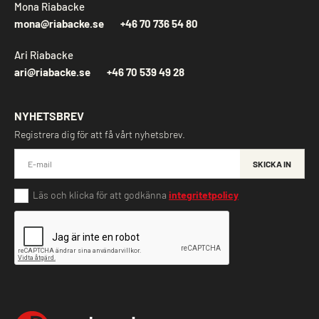
Mona Riabacke
mona@riabacke.se
+46 70 736 54 80
Ari Riabacke
ari@riabacke.se
+46 70 539 49 28
NYHETSBREV
Registrera dig för att få vårt nyhetsbrev.
SKICKA IN
Läs och klicka för att godkänna
integritetpolicy