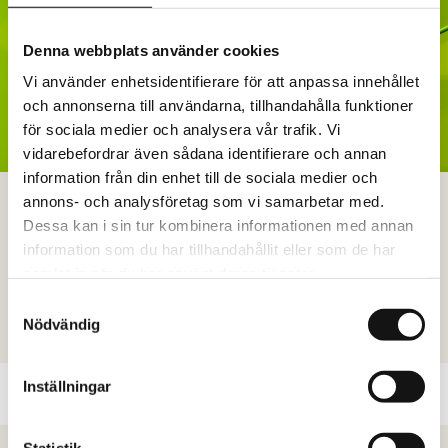
Denna webbplats använder cookies
Vi använder enhetsidentifierare för att anpassa innehållet
och annonserna till användarna, tillhandahålla funktioner
för sociala medier och analysera vår trafik. Vi
vidarebefordrar även sådana identifierare och annan
information från din enhet till de sociala medier och
CHEFSSTÖD
annons- och analysföretag som vi samarbetar med.
Dessa kan i sin tur kombinera informationen med annan
Ett bollplank för alla ledare. Med chefsstöd hjälper vi er navigera i en
information som du har tillhandahållit eller som de har
tid av förändring, fatta modiga beslut och utveckla både ledarskap
samlat in när du har använt deras tjänster.
och organisation. Personligt, skräddarsytt och kraftfullt.
Samtyckesval
Nödvändig
LÄS MER
Inställningar
Statistik