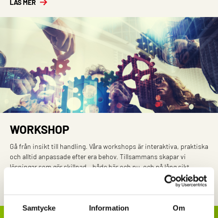
LÄS MER
WORKSHOP
Gå från insikt till handling. Våra workshops är interaktiva, praktiska
och alltid anpassade efter era behov. Tillsammans skapar vi
lösningar som gör skillnad – både här och nu, och på lång sikt.
LÄS MER
Samtycke
Information
Om