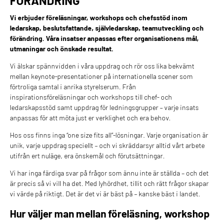
FÖRÄNDRING
Vi erbjuder föreläsningar, workshops och chefsstöd inom
ledarskap, beslutsfattande, självledarskap, teamutveckling och
förändring. Våra insatser anpassas efter organisationens mål,
utmaningar och önskade resultat.
Vi älskar spännvidden i våra uppdrag och rör oss lika bekvämt
mellan keynote-presentationer på internationella scener som
förtroliga samtal i anrika styrelserum. Från
inspirationsföreläsningar och workshops till chef- och
ledarskapsstöd samt uppdrag för ledningsgrupper – varje insats
anpassas för att möta just er verklighet och era behov.
Hos oss finns inga “one size fits all”-lösningar. Varje organisation är
unik, varje uppdrag speciellt – och vi skräddarsyr alltid vårt arbete
utifrån ert nuläge, era önskemål och förutsättningar.
Vi har inga färdiga svar på frågor som ännu inte är ställda – och det
är precis så vi vill ha det. Med lyhördhet, tillit och rätt frågor skapar
vi värde på riktigt. Det är det vi är bäst på – kanske bäst i landet.
Hur väljer man mellan föreläsning, workshop