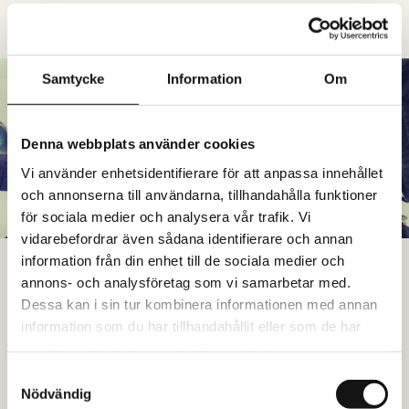
Läs mer
Samtycke
Information
Om
Denna webbplats använder cookies
Vi använder enhetsidentifierare för att anpassa innehållet
och annonserna till användarna, tillhandahålla funktioner
för sociala medier och analysera vår trafik. Vi
vidarebefordrar även sådana identifierare och annan
information från din enhet till de sociala medier och
WORKSHOP
annons- och analysföretag som vi samarbetar med.
Våra workshops hjälper grupper och ledningsgrupper att gå från
Dessa kan i sin tur kombinera informationen med annan
insikt till handling. Tillsammans skapar vi riktning, samsyn och
information som du har tillhandahållit eller som de har
konkreta steg framåt.
samlat in när du har använt deras tjänster.
Samtyckesval
Läs mer
Nödvändig