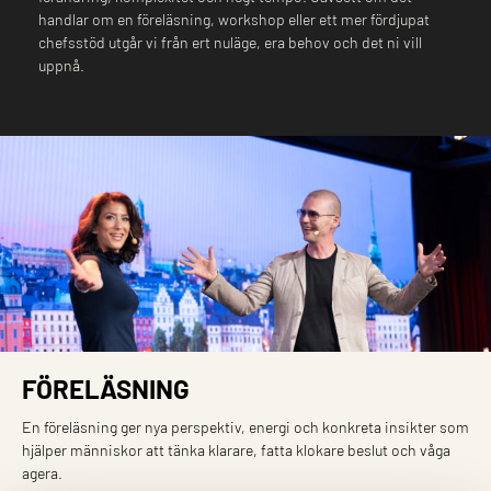
handlar om en föreläsning, workshop eller ett mer fördjupat
chefsstöd utgår vi från ert nuläge, era behov och det ni vill
uppnå.
FÖRELÄSNING
En föreläsning ger nya perspektiv, energi och konkreta insikter som
hjälper människor att tänka klarare, fatta klokare beslut och våga
agera.