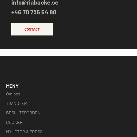
info@riabacke.se
+46 70 736 54 80
CONTACT
MENY
Om oss
TJÄNSTER
BESLUTSPODDEN
BÖCKER
NYHETER & PRESS