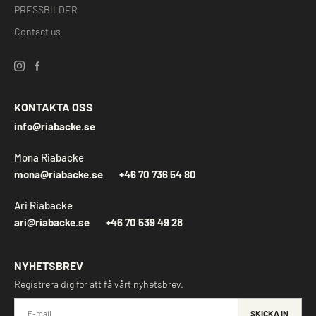
PRESSBILDER
Contact us
KONTAKTA OSS
info@riabacke.se
Mona Riabacke
mona@riabacke.se
+46 70 736 54 80
Ari Riabacke
ari@riabacke.se
+46 70 539 49 28
NYHETSBREV
Registrera dig för att få vårt nyhetsbrev.
SKICKA IN