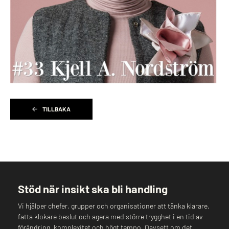
TILLBAKA
Stöd när insikt ska bli handling
Vi hjälper chefer, grupper och organisationer att tänka klarare,
fatta klokare beslut och agera med större trygghet i en tid av
förändring, komplexitet och högt tempo. Oavsett om det