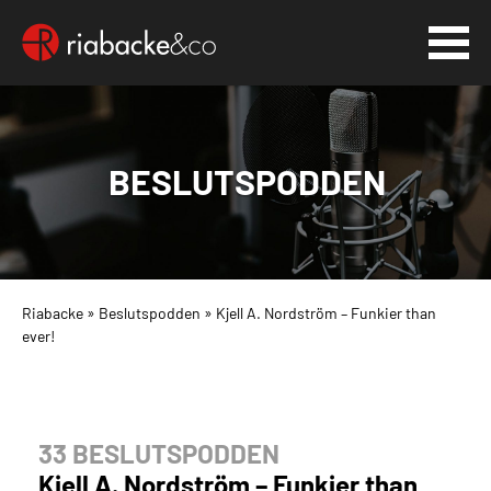
BESLUTSPODDEN
Riabacke
»
Beslutspodden
»
Kjell A. Nordström – Funkier than
ever!
33 BESLUTSPODDEN
Kjell A. Nordström – Funkier than