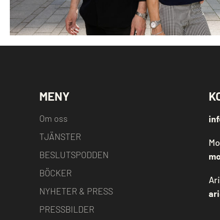
MENY
K
Om oss
in
TJÄNSTER
Mo
BESLUTSPODDEN
mo
BÖCKER
Ar
NYHETER & PRESS
ar
PRESSBILDER