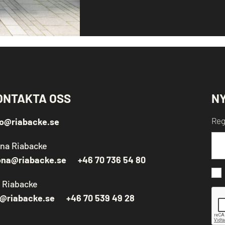
ONTAKTA OSS
N
Reg
fo@riabacke.se
na Riabacke
na@riabacke.se
+46 70 736 54 80
i Riabacke
i@riabacke.se
+46 70 539 49 28