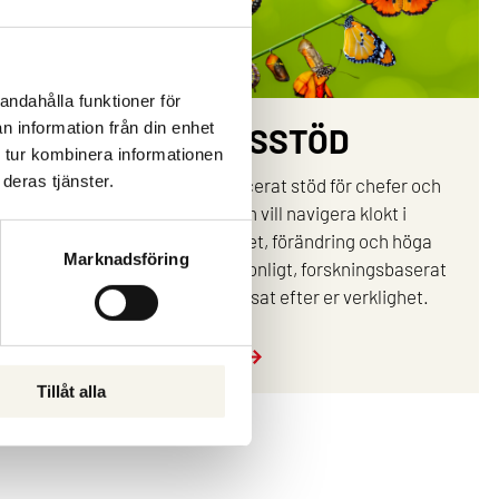
andahålla funktioner för
n information från din enhet
P
CHEFSSTÖD
 tur kombinera informationen
deras tjänster.
er grupper och
Ett kvalificerat stöd för chefer och
å från insikt
ledare som vill navigera klokt i
mmans skapar vi
komplexitet, förändring och höga
Marknadsföring
 konkreta steg
krav. Personligt, forskningsbaserat
och anpassat efter er verklighet.
Läs mer
Tillåt alla