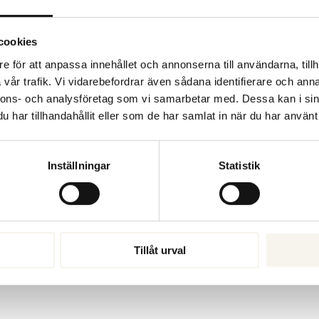
cookies
e för att anpassa innehållet och annonserna till användarna, tillh
vår trafik. Vi vidarebefordrar även sådana identifierare och anna
FÖRELÄSNING
WORKSHO
nnons- och analysföretag som vi samarbetar med. Dessa kan i sin
har tillhandahållit eller som de har samlat in när du har använt 
En föreläsning ger nya perspektiv,
Våra workshops hjälp
energi och konkreta insikter som
ledningsgrupper att g
hjälper människor att tänka klarare,
till handling. Tillsa
Inställningar
Statistik
fatta klokare beslut och våga agera.
riktning, samsyn och
framåt.
Läs mer
Läs mer
Tillåt urval