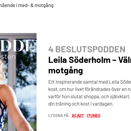
lmående i med- & motgång
4 BESLUTSPODDEN
Leila Söderholm – Vä
motgång
Ett inspirerande samtal med Leila Söde
kost, om hur livet förändrades över en n
varför hon slutat shoppa, och självklart, ri
din träning och kost i vardagen.
LYSSNA PÅ:
ACAST
ITUNES