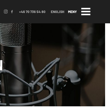
+46 70 736 54 80
ENGLISH
MENY
N