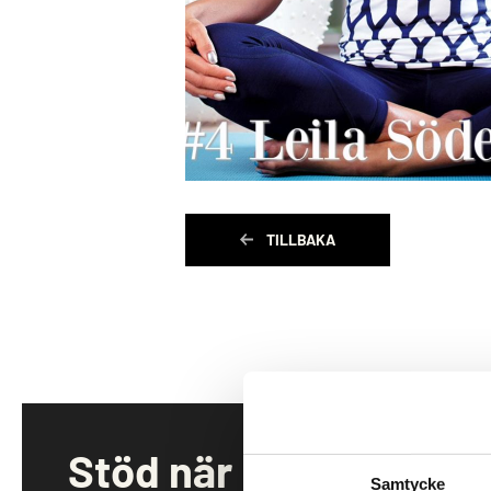
TILLBAKA
Stöd när insikt
Samtycke