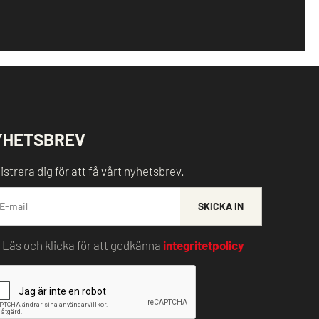
YHETSBREV
istrera dig för att få vårt nyhetsbrev.
SKICKA IN
Läs och klicka för att godkänna
integritetpolicy