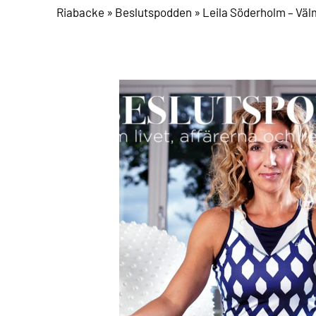
Riabacke
»
Beslutspodden
»
Leila Söderholm – Vä