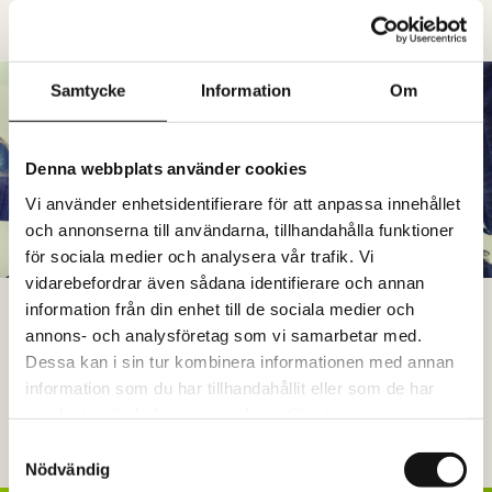
Läs mer
Samtycke
Information
Om
Denna webbplats använder cookies
Vi använder enhetsidentifierare för att anpassa innehållet
och annonserna till användarna, tillhandahålla funktioner
för sociala medier och analysera vår trafik. Vi
vidarebefordrar även sådana identifierare och annan
WORKSHOP
information från din enhet till de sociala medier och
annons- och analysföretag som vi samarbetar med.
Våra workshops hjälper grupper och ledningsgrupper att gå från
Dessa kan i sin tur kombinera informationen med annan
insikt till handling. Tillsammans skapar vi riktning, samsyn och
information som du har tillhandahållit eller som de har
konkreta steg framåt.
samlat in när du har använt deras tjänster.
Samtyckesval
Läs mer
Nödvändig