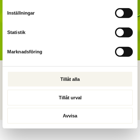
Inställningar
Statistik
Marknadsföring
CHEFSSTÖD
Tillåt alla
Ett kvalificerat stöd för chefer och ledare som vill navigera klokt i
komplexitet, förändring och höga krav. Personligt,
forskningsbaserat och anpassat efter er verklighet.
Tillåt urval
Läs mer
Avvisa