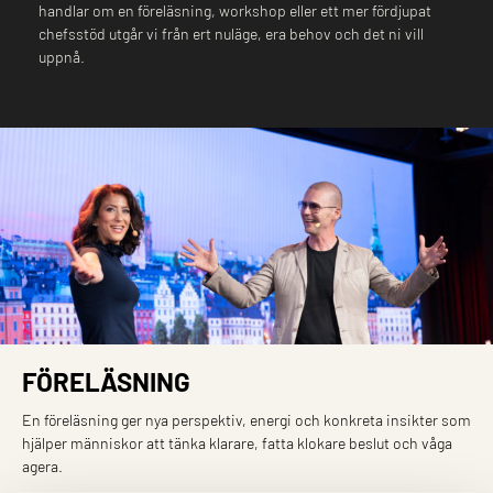
handlar om en föreläsning, workshop eller ett mer fördjupat
chefsstöd utgår vi från ert nuläge, era behov och det ni vill
uppnå.
FÖRELÄSNING
En föreläsning ger nya perspektiv, energi och konkreta insikter som
hjälper människor att tänka klarare, fatta klokare beslut och våga
agera.