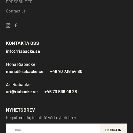
PRESSBILDER
Contact us
KONTAKTA OSS
info@riabacke.se
Mona Riabacke
mona@riabacke.se
+46 70 736 54 80
Ari Riabacke
ari@riabacke.se
+46 70 539 49 28
NYHETSBREV
Registrera dig för att få vårt nyhetsbrev.
SKICKA IN