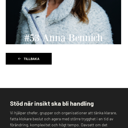
TILLBAKA
Stöd när insikt ska bli handling
Vi hjälper chefer, grupper och organisationer att tänka klarare,
fatta klokare beslut och agera med större trygghet i en tid av
förändring, komplexitet och högt tempo. Oavsett om det