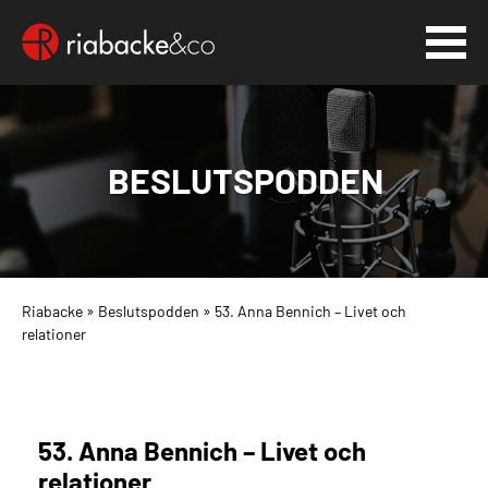
BESLUTSPODDEN
Riabacke
»
Beslutspodden
»
53. Anna Bennich – Livet och
relationer
53. Anna Bennich – Livet och
relationer