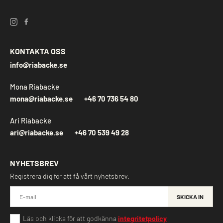
KONTAKTA OSS
info@riabacke.se
Mona Riabacke
mona@riabacke.se
+46 70 736 54 80
Ari Riabacke
ari@riabacke.se
+46 70 539 49 28
NYHETSBREV
Registrera dig för att få vårt nyhetsbrev.
SKICKA IN
Läs och klicka för att godkänna
integritetpolicy