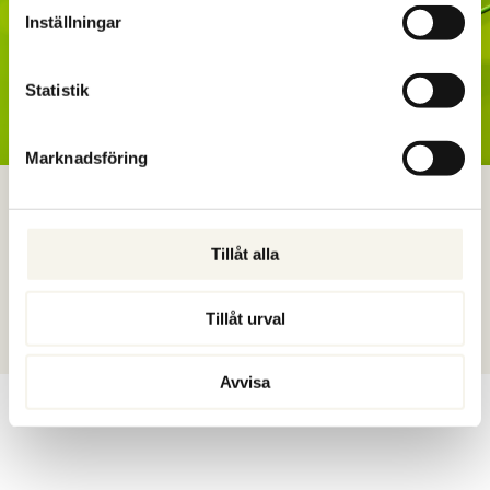
Inställningar
Statistik
Marknadsföring
CHEFSSTÖD
Ett kvalificerat stöd för chefer och ledare som vill navigera klokt i
Tillåt alla
komplexitet, förändring och höga krav. Personligt,
forskningsbaserat och anpassat efter er verklighet.
Tillåt urval
Läs mer
Avvisa