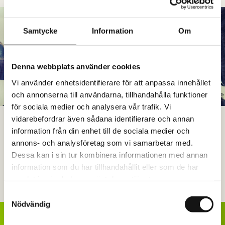
Samtycke
Information
Om
Denna webbplats använder cookies
Vi använder enhetsidentifierare för att anpassa innehållet
och annonserna till användarna, tillhandahålla funktioner
för sociala medier och analysera vår trafik. Vi
vidarebefordrar även sådana identifierare och annan
WORKSHOP
information från din enhet till de sociala medier och
Våra workshops hjälper grupper och ledningsgrupper att gå från
annons- och analysföretag som vi samarbetar med.
insikt till handling. Tillsammans skapar vi riktning, samsyn och
Dessa kan i sin tur kombinera informationen med annan
konkreta steg framåt.
information som du har tillhandahållit eller som de har
samlat in när du har använt deras tjänster.
Läs mer
Samtyckesval
Nödvändig