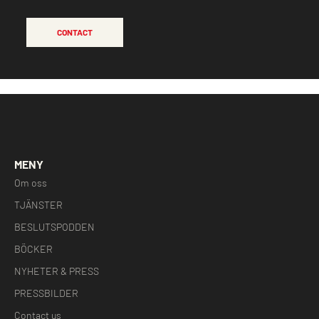
CONTACT
MENY
Om oss
TJÄNSTER
BESLUTSPODDEN
BÖCKER
NYHETER & PRESS
PRESSBILDER
Contact us