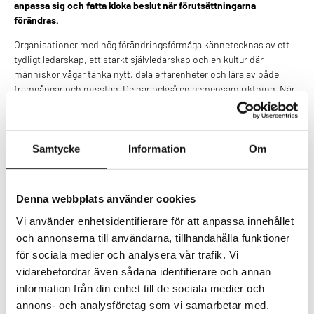
anpassa sig och fatta kloka beslut när förutsättningarna
förändras.
Organisationer med hög förändringsförmåga kännetecknas av ett
tydligt ledarskap, ett starkt självledarskap och en kultur där
människor vågar tänka nytt, dela erfarenheter och lära av både
framgångar och misstag. De har också en gemensam riktning. När
människor förstår varför organisationen finns, vart den är på väg
och varför förändringen är viktig blir det lättare att fatta beslut och
prioritera även när spelplanen förändras.
Samtycke
Information
Om
När förändring blir en naturlig del av vardagen blir organisationen
också bättre rustad att möta framtidens möjligheter och
utmaningar.
Denna webbplats använder cookies
Hur påverkar AI förändringsledning?
Vi använder enhetsidentifierare för att anpassa innehållet
och annonserna till användarna, tillhandahålla funktioner
AI förändrar inte bara tekniken – den förändrar hur vi arbetar,
för sociala medier och analysera vår trafik. Vi
samarbetar och fattar beslut. Därför blir människans
förändringsförmåga viktigare än någonsin.
vidarebefordrar även sådana identifierare och annan
information från din enhet till de sociala medier och
När ny teknik utvecklas i snabb takt räcker det inte att lära sig nya
annons- och analysföretag som vi samarbetar med.
verktyg. Organisationer behöver också utveckla människors