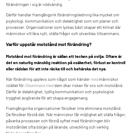
förändringen i sig är nödvändig.
Därför handlar framgångsrik förändringsledning lika mycket om
psykologi, kommunikation och delaktighet som om planer och
processer. Organisationer som lyckas bäst skapar ett klimat där
människor vill lära nytt, ställa frågor och utvecklas tillsammans.
Varför uppstår motstånd mot förändring?
Motstånd mot förändring är sällan ett tecken på ovilja. Oftare är
det en naturlig mänsklig reaktion på osäkerhet, förlust av kontroll
eller rädslan för att inte räcka till och behärska det nya.
När förändring upplevs som något som händer
med
människor
istället för
tillsammans med
dem ökar risken för oro och motstånd.
Därför är delaktighet, tydlig kommunikation och psykologisk
trygghet avgörande för att skapa engagemang.
Framgångsrika organisationer försöker inte eliminera motstånd.
De försöker förstå det. När människor får möjlighet att ställa frågor,
påverka processen och förstå syftet med förändringen blir
motståndet ofta början på lärande, utveckling och verklig