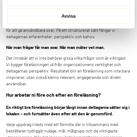
När det skapar värde kompletterar vi processen med en digital
enkät till deltagarna.
Avvisa
Vår forskarbakgrund och långa erfarenhet av att arbeta med ledare,
team och organisationer gör att vi vet hur frågor behöver utformas
för att ge användbara svar. På ett strukturerat sätt fångar vi
deltagarnas erfarenheter, perspektiv och behov.
När man frågar får man svar. När man mäter vet man.
Det innebär att vi inte behöver gissa vilka frågor som är viktigast.
Vi bygger föreläsningen utifrån organisationens verklighet och
deltagarnas perspektiv. Resultatet blir en föreläsning som inte bara
inspirerar, utan också känns relevant, engagerande och direkt
användbar.
Hur arbetar ni före och efter en föreläsning?
En riktigt bra föreläsning börjar långt innan deltagarna sätter sig i
lokalen – och fortsätter även efter att den är genomförd.
Varje uppdrag inleds med ett förmöte där vi tillsammans med
beställaren tydliggör nuläge, mål, målgrupp och de viktigaste