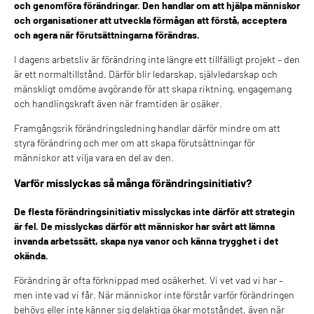
och genomföra förändringar. Den handlar om att hjälpa människor
och organisationer att utveckla förmågan att förstå, acceptera
och agera när förutsättningarna förändras.
I dagens arbetsliv är förändring inte längre ett tillfälligt projekt – den
är ett normaltillstånd. Därför blir ledarskap, självledarskap och
mänskligt omdöme avgörande för att skapa riktning, engagemang
och handlingskraft även när framtiden är osäker.
Framgångsrik förändringsledning handlar därför mindre om att
styra förändring och mer om att skapa förutsättningar för
människor att vilja vara en del av den.
Varför misslyckas så många förändringsinitiativ?
De flesta förändringsinitiativ misslyckas inte därför att strategin
är fel. De misslyckas därför att människor har svårt att lämna
invanda arbetssätt, skapa nya vanor och känna trygghet i det
okända.
Förändring är ofta förknippad med osäkerhet. Vi vet vad vi har –
men inte vad vi får. När människor inte förstår varför förändringen
behövs eller inte känner sig delaktiga ökar motståndet, även när