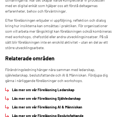
utmaningarna. När det skapar värde kompletterar vi processen
med en digital enkät som hjälper oss att förstå deltagarnas
erfarenheter, behov och förväntningar.
Efter föreläsningen erbjuder vi uppföljning, reflektion och dialog
kring hur insikterna kan omsättas i praktiken. För organisationer
som vill arbeta mer långsiktigt kan föreläsningen också kombineras
med workshops, chefsstöd eller andra utvecklingsinsatser. På så
sätt blir föreläsningen inte en enskild aktivitet – utan en del av ett
större utvecklingsarbete.
Relaterade områden
Förändringsledning hänger nära samman med ledarskap,
självledarskap, beslutsfattande och AI & Människan. Fördjupa dig
gärna i närliggande föreläsningar och workshops.
Läs mer om vår
Föreläsning Ledarskap
Läs mer om vår
Föreläsning Självledarskap
Läs mer om vår
Föreläsning AI & Människan
Läs mer om vår
Föreläsning Beslutsfattande