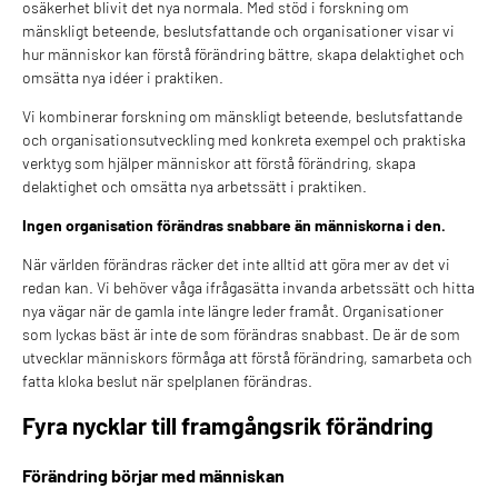
osäkerhet blivit det nya normala. Med stöd i forskning om
mänskligt beteende, beslutsfattande och organisationer visar vi
hur människor kan förstå förändring bättre, skapa delaktighet och
omsätta nya idéer i praktiken.
Vi kombinerar forskning om mänskligt beteende, beslutsfattande
och organisationsutveckling med konkreta exempel och praktiska
verktyg som hjälper människor att förstå förändring, skapa
delaktighet och omsätta nya arbetssätt i praktiken.
Ingen organisation förändras snabbare än människorna i den.
När världen förändras räcker det inte alltid att göra mer av det vi
redan kan. Vi behöver våga ifrågasätta invanda arbetssätt och hitta
nya vägar när de gamla inte längre leder framåt. Organisationer
som lyckas bäst är inte de som förändras snabbast. De är de som
utvecklar människors förmåga att förstå förändring, samarbeta och
fatta kloka beslut när spelplanen förändras.
Fyra nycklar till framgångsrik förändring
Förändring börjar med människan