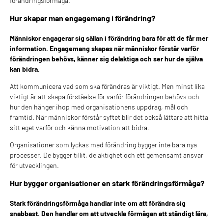
förändringsförmåga.
Hur skapar man engagemang i förändring?
Människor engagerar sig sällan i förändring bara för att de får mer
information. Engagemang skapas när människor förstår varför
förändringen behövs, känner sig delaktiga och ser hur de själva
kan bidra.
Att kommunicera vad som ska förändras är viktigt. Men minst lika
viktigt är att skapa förståelse för varför förändringen behövs och
hur den hänger ihop med organisationens uppdrag, mål och
framtid. När människor förstår syftet blir det också lättare att hitta
sitt eget varför och känna motivation att bidra.
Organisationer som lyckas med förändring bygger inte bara nya
processer. De bygger tillit, delaktighet och ett gemensamt ansvar
för utvecklingen.
Hur bygger organisationer en stark förändringsförmåga?
Stark förändringsförmåga handlar inte om att förändra sig
snabbast. Den handlar om att utveckla förmågan att ständigt lära,