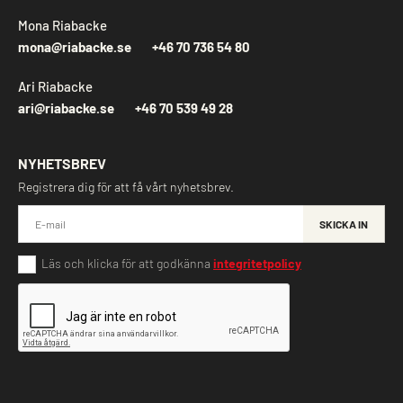
Mona Riabacke
mona@riabacke.se
+46 70 736 54 80
Ari Riabacke
ari@riabacke.se
+46 70 539 49 28
NYHETSBREV
Registrera dig för att få vårt nyhetsbrev.
SKICKA IN
Läs och klicka för att godkänna
integritetpolicy