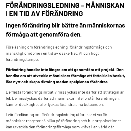
FÖRÄNDRINGSLEDNING – MÄNNISKAN
I EN TID AV FÖRÄNDRING
Ingen förändring blir bättre än människornas
förmåga att genomföra den.
Föreläsning om förändringsledning, förändringsförmåga och
mänskligt omdöme i en tid av osäkerhet, AI och högt
förändringstempo.
Förändring handlar inte längre om att genomföra ett projekt. Den
handlar om att utveckla människors förmåga att fatta kloka beslut,
lära nytt och skapa riktning medan spelplanen förändras.
De flesta förändringsinitiativ misslyckas inte därför att strategin är
fel. De misslyckas därför att människor inte förstår förändringen,
känner delaktighet eller lyckas förändra sina beteenden.
I vår föreläsning om förändringsledning utforskar vi varför
människor reagerar så olika på förändring och hur organisationer
kan utveckla den förändringsförmåga som krävs i en värld där