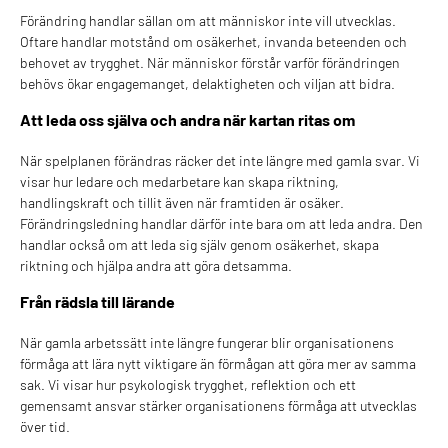
Förändring handlar sällan om att människor inte vill utvecklas.
Oftare handlar motstånd om osäkerhet, invanda beteenden och
behovet av trygghet. När människor förstår varför förändringen
behövs ökar engagemanget, delaktigheten och viljan att bidra.
Att leda oss själva och andra när kartan ritas om
När spelplanen förändras räcker det inte längre med gamla svar. Vi
visar hur ledare och medarbetare kan skapa riktning,
handlingskraft och tillit även när framtiden är osäker.
Förändringsledning handlar därför inte bara om att leda andra. Den
handlar också om att leda sig själv genom osäkerhet, skapa
riktning och hjälpa andra att göra detsamma.
Från rädsla till lärande
När gamla arbetssätt inte längre fungerar blir organisationens
förmåga att lära nytt viktigare än förmågan att göra mer av samma
sak. Vi visar hur psykologisk trygghet, reflektion och ett
gemensamt ansvar stärker organisationens förmåga att utvecklas
över tid.