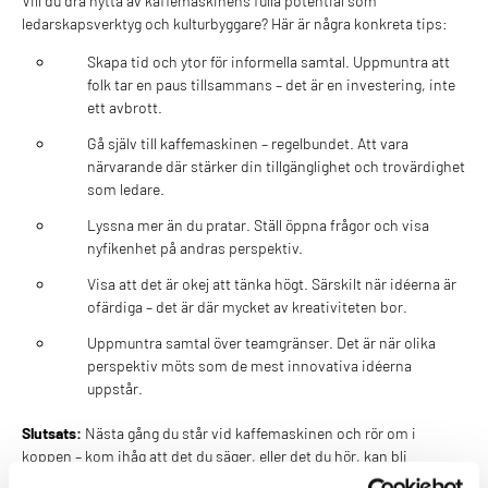
Vill du dra nytta av kaffemaskinens fulla potential som
ledarskapsverktyg och kulturbyggare? Här är några konkreta tips:
Skapa tid och ytor för informella samtal. Uppmuntra att
folk tar en paus tillsammans – det är en investering, inte
ett avbrott.
Gå själv till kaffemaskinen – regelbundet. Att vara
närvarande där stärker din tillgänglighet och trovärdighet
som ledare.
Lyssna mer än du pratar. Ställ öppna frågor och visa
nyfikenhet på andras perspektiv.
Visa att det är okej att tänka högt. Särskilt när idéerna är
ofärdiga – det är där mycket av kreativiteten bor.
Uppmuntra samtal över teamgränser. Det är när olika
perspektiv möts som de mest innovativa idéerna
uppstår.
Slutsats:
Nästa gång du står vid kaffemaskinen och rör om i
koppen – kom ihåg att det du säger, eller det du hör, kan bli
startskottet för nästa viktiga beslut.