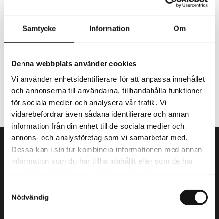
Ledarskap börjar inte alltid i konferensrummet. Ibland börjar det
med en kopp kaffe.
Samtycke
Information
Om
Denna webbplats använder cookies
TILLBAKA
Vi använder enhetsidentifierare för att anpassa innehållet
och annonserna till användarna, tillhandahålla funktioner
för sociala medier och analysera vår trafik. Vi
vidarebefordrar även sådana identifierare och annan
information från din enhet till de sociala medier och
annons- och analysföretag som vi samarbetar med.
Dessa kan i sin tur kombinera informationen med annan
Stöd när insikt ska bli handling
information som du har tillhandahållit eller som de har
Vi hjälper chefer, grupper och organisationer att tänka klarare,
samlat in när du har använt deras tjänster.
fatta klokare beslut och agera med större trygghet i en tid av
Samtyckesval
förändring, komplexitet och högt tempo. Oavsett om det
Nödvändig
handlar om en föreläsning, workshop eller ett mer fördjupat
chefsstöd utgår vi från ert nuläge, era behov och det ni vill