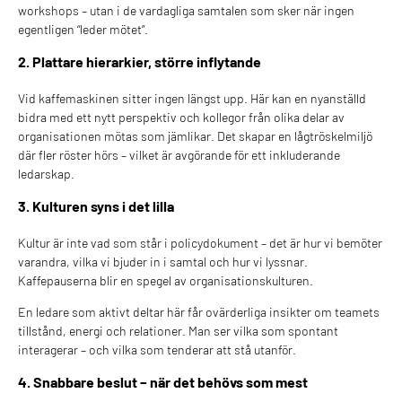
workshops – utan i de vardagliga samtalen som sker när ingen
egentligen “leder mötet”.
2. Plattare hierarkier, större inflytande
Vid kaffemaskinen sitter ingen längst upp. Här kan en nyanställd
bidra med ett nytt perspektiv och kollegor från olika delar av
organisationen mötas som jämlikar. Det skapar en lågtröskelmiljö
där fler röster hörs – vilket är avgörande för ett inkluderande
ledarskap.
3. Kulturen syns i det lilla
Kultur är inte vad som står i policydokument – det är hur vi bemöter
varandra, vilka vi bjuder in i samtal och hur vi lyssnar.
Kaffepauserna blir en spegel av organisationskulturen.
En ledare som aktivt deltar här får ovärderliga insikter om teamets
tillstånd, energi och relationer. Man ser vilka som spontant
interagerar – och vilka som tenderar att stå utanför.
4. Snabbare beslut – när det behövs som mest