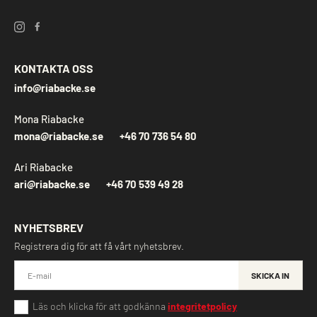
KONTAKTA OSS
info@riabacke.se
Mona Riabacke
mona@riabacke.se
+46 70 736 54 80
Ari Riabacke
ari@riabacke.se
+46 70 539 49 28
NYHETSBREV
Registrera dig för att få vårt nyhetsbrev.
SKICKA IN
Läs och klicka för att godkänna
integritetpolicy