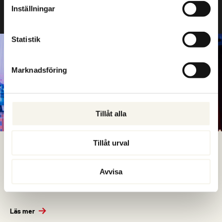
uppnå.
Inställningar
Statistik
Marknadsföring
Tillåt alla
Tillåt urval
FÖRELÄSNING
En föreläsning ger nya perspektiv, energi och konkreta insikter som
Avvisa
hjälper människor att tänka klarare, fatta klokare beslut och våga
agera.
Läs mer