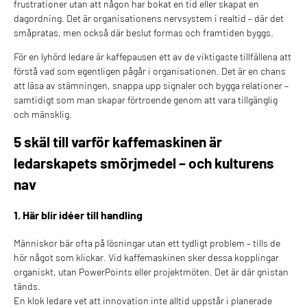
frustrationer utan att någon har bokat en tid eller skapat en
dagordning. Det är organisationens nervsystem i realtid – där det
småpratas, men också där beslut formas och framtiden byggs.
För en lyhörd ledare är kaffepausen ett av de viktigaste tillfällena att
förstå vad som egentligen pågår i organisationen. Det är en chans
att läsa av stämningen, snappa upp signaler och bygga relationer –
samtidigt som man skapar förtroende genom att vara tillgänglig
och mänsklig.
5 skäl till varför kaffemaskinen är
ledarskapets smörjmedel – och kulturens
nav
1. Här blir idéer till handling
Människor bär ofta på lösningar utan ett tydligt problem – tills de
hör något som klickar. Vid kaffemaskinen sker dessa kopplingar
organiskt, utan PowerPoints eller projektmöten. Det är där gnistan
tänds.
En klok ledare vet att innovation inte alltid uppstår i planerade