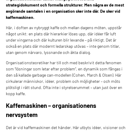
strategidokument och formella strukturer. Men några av de mest
avgörande samtalen i en organisation sker inte där. De sker vid
kaffemaskinen.
Här, i doften av nybryggt kaffe och mellan dagens möten, uppstår
något unikt: en plats där hierarkier löses upp, där idéer får luft
under vingarna och där kulturen blir levande – på riktigt. Det är
också en plats där modernt ledarskap utövas – inte genom titlar,
utan genom närvaro, lyssnande och äkta dialog.
Organisationsteoretiker har till och med beskrivit detta fenomen
som “lösningar som letar efter problem”, en dynamik som fångas i
den så kallade garbage can-modellen (Cohen, March & Olsen). Här
cirkulerar människor, idéer, problem och möjligheter – och möts
plötsligt i rätt stund. Ofta inte i styrelserummet – utan just över en
kopp kaffe.
Kaffemaskinen – organisationens
nervsystem
Det är vid kaffemaskinen det händer. Här utbyts idéer, visioner och